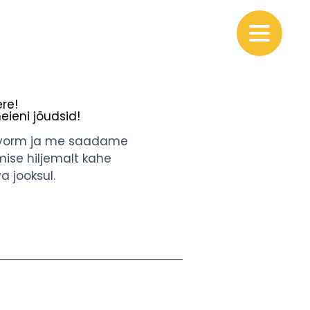
re!
meieni jõudsid!
v vorm ja me saadame
ise hiljemalt kahe
 jooksul.