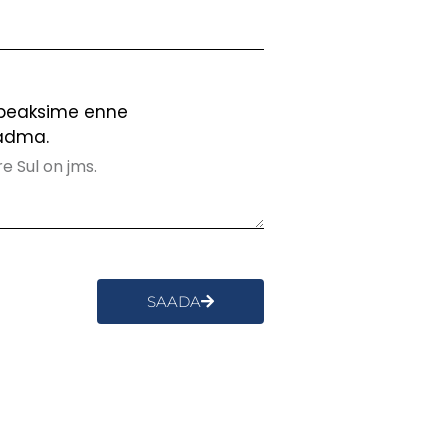
 peaksime enne
adma.
SAADA