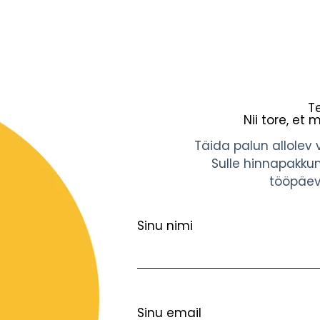
Te
Nii tore, et 
Täida palun allole
Sulle hinnapakkum
tööpäeva
Sinu nimi
Sinu email