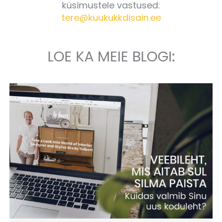
küsimustele vastused:
tere@kuukukkdisain.ee
LOE KA MEIE BLOGI: