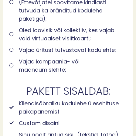
(Ettevõtjatel soovitame kindlasti
tutvuda ka bränditud kodulehe
paketiga);
Oled loovisik või kollektiiv, kes vajab
vaid virtuaalset visiitkaarti;
Vajad üritust tutvustavat kodulehte;
Vajad kampaania- või
maandumislehte;​
PAKETT SISALDAB:
Kliendisõbraliku kodulehe ülesehituse
paikapanemist
Custom disaini
Sinu poolt antud sisu (tekstid, fotod)