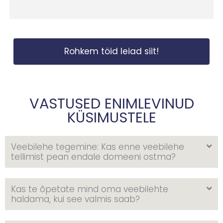
Rohkem töid leiad siit!
VASTUSED ENIMLEVINUD
KÜSIMUSTELE
Veebilehe tegemine: Kas enne veebilehe
tellimist pean endale domeeni ostma?
Kas te õpetate mind oma veebilehte
haldama, kui see valmis saab?