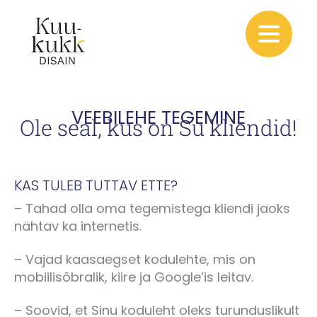
Skip
to
content
VEEBILEHE TEGEMINE
Ole seal, kus on Su kliendid!
KAS TULEB TUTTAV ETTE?
– Tahad olla oma tegemistega kliendi jaoks
nähtav ka internetis.
– Vajad kaasaegset kodulehte, mis on
mobiilisõbralik, kiire ja Google’is leitav.
– Soovid, et Sinu koduleht oleks turunduslikult