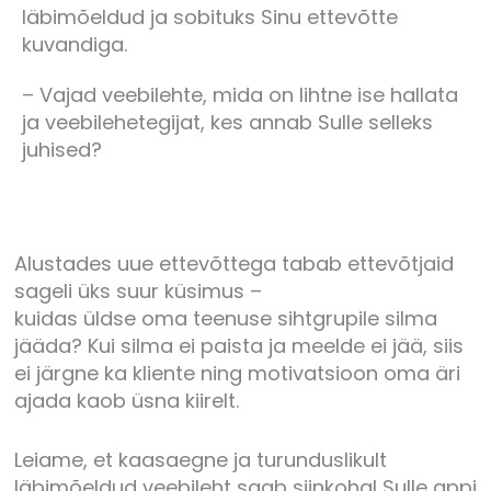
läbimõeldud ja sobituks Sinu ettevõtte
kuvandiga.
– Vajad veebilehte, mida on lihtne ise hallata
ja veebilehetegijat, kes annab Sulle selleks
juhised?
Alustades uue ettevõttega tabab ettevõtjaid
sageli üks suur küsimus –
kuidas üldse oma teenuse sihtgrupile silma
jääda? Kui silma ei paista ja meelde ei jää, siis
ei järgne ka kliente ning motivatsioon oma äri
ajada kaob üsna kiirelt.
Leiame, et kaasaegne ja turunduslikult
läbimõeldud veebileht saab siinkohal Sulle appi