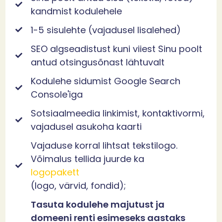
kandmist kodulehele
1-5 sisulehte (vajadusel lisalehed)
SEO algseadistust kuni viiest Sinu poolt
antud otsingusõnast lähtuvalt
Kodulehe sidumist Google Search
Console'iga
Sotsiaalmeedia linkimist, kontaktivormi,
vajadusel asukoha kaarti
Vajaduse korral lihtsat tekstilogo.
Võimalus tellida juurde ka
logopakett
(logo, värvid, fondid);
Tasuta kodulehe majutust ja
domeeni renti esimeseks aastaks